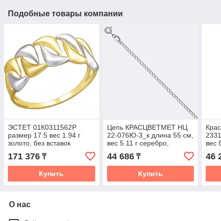
Подобные товары компании
ЭСТЕТ 01К0311562Р
Цепь КРАСЦВЕТМЕТ НЦ
Крас
размер 17.5 вес 1.94 г
22-076Ю-3_к длина 55 см,
2331
золото, без вставок
вес 5.11 г серебро,
вес 
плетение двойной ромб
171 376
44 686
46 
₸
₸
Купить
Купить
О нас