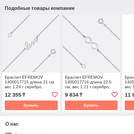
Подобные товары компании
Браслет EFREMOV
Браслет EFREMOV
Бра
1400017715 длина 21 см,
1400017716 длина 22.5
1400
вес 1.24 г серебро,
см, вес 1.21 г серебро,
вес 
плетение якорное
плетение якорное
плет
12 355
9 834
11 
₸
₸
Купить
Купить
О нас