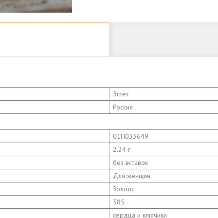
Эстет
Россия
01П033649
2.24 г
без вставок
Для женщин
Золото
585
сердца и ключики