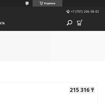
Корзина
+7 (707) 206-58-02
АТА
215 316 ₸