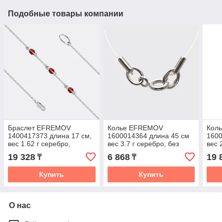
Подобные товары компании
Браслет EFREMOV
Колье EFREMOV
Кол
1400417373 длина 17 см,
1600014364 длина 45 см
1600
вес 1.62 г серебро,
вес 3.7 г серебро, без
вес 
плетение якорное
вставок
вста
19 328
6 868
19 
₸
₸
Купить
Купить
О нас