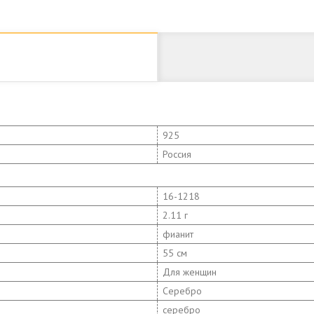
925
Россия
16-1218
2.11 г
фианит
55 см
Для женщин
Серебро
серебро