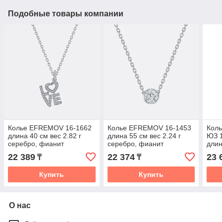
Подобные товары компании
Колье EFREMOV 16-1662
Колье EFREMOV 16-1453
Кол
длина 40 см вес 2.82 г
длина 55 см вес 2.24 г
ЮЗ 1
серебро, фианит
серебро, фианит
длин
сере
22 389
22 374
23 
₸
₸
Купить
Купить
О нас