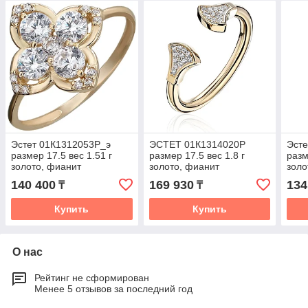
Эстет 01К1312053Р_э
ЭСТЕТ 01К1314020Р
Эсте
размер 17.5 вес 1.51 г
размер 17.5 вес 1.8 г
разм
золото, фианит
золото, фианит
золо
140 400
169 930
134
₸
₸
Купить
Купить
О нас
Рейтинг не сформирован
Менее 5 отзывов за последний год