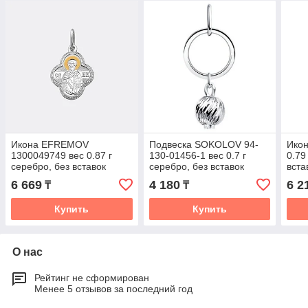
Икона EFREMOV
Подвеска SOKOLOV 94-
Икон
1300049749 вес 0.87 г
130-01456-1 вес 0.7 г
0.79
серебро, без вставок
серебро, без вставок
вста
6 669
4 180
6 2
₸
₸
Купить
Купить
О нас
Рейтинг не сформирован
Менее 5 отзывов за последний год