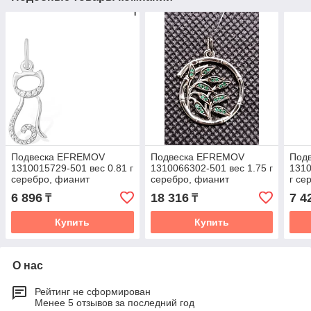
Подвеска EFREMOV
Подвеска EFREMOV
Под
1310015729-501 вес 0.81 г
1310066302-501 вес 1.75 г
1310
серебро, фианит
серебро, фианит
г се
6 896
18 316
7 4
₸
₸
Купить
Купить
О нас
Рейтинг не сформирован
Менее 5 отзывов за последний год