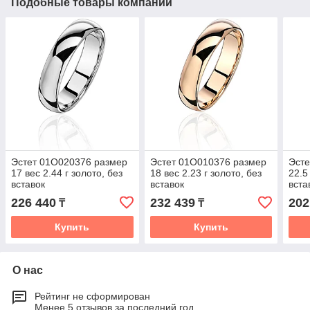
Подобные товары компании
Эстет 01О020376 размер
Эстет 01О010376 размер
Эсте
17 вес 2.44 г золото, без
18 вес 2.23 г золото, без
22.5
вставок
вставок
вста
226 440
232 439
202
₸
₸
Купить
Купить
О нас
Рейтинг не сформирован
Менее 5 отзывов за последний год