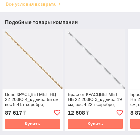
Все условия возврата
Подобные товары компании
Цепь КРАСЦВЕТМЕТ НЦ
Браслет КРАСЦВЕТМЕТ
Бра
22-203Ю-4_к длина 55 см,
НБ 22-203Ю-3_к длина 19
НБ 2
вес 8.41 г серебро,
см, вес 4.22 г серебро,
см, 
плетение тройной ромб
плетение тройной ромб
плет
87 617
12 608
8 8
₸
₸
Купить
Купить