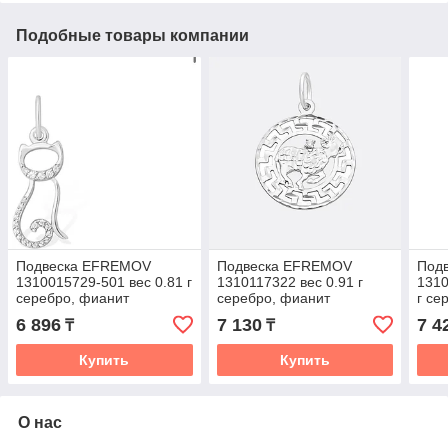
Подобные товары компании
Подвеска EFREMOV
Подвеска EFREMOV
Под
1310015729-501 вес 0.81 г
1310117322 вес 0.91 г
1310
серебро, фианит
серебро, фианит
г се
6 896
7 130
7 4
₸
₸
Купить
Купить
О нас