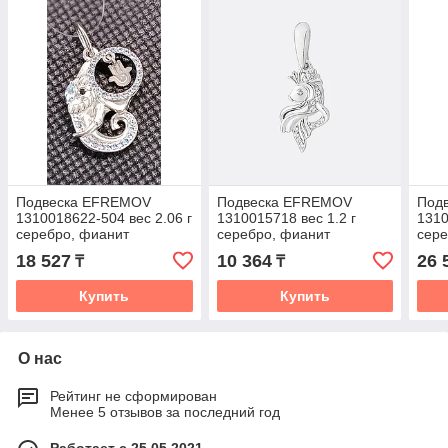
Подвеска EFREMOV
Подвеска EFREMOV
Под
1310018622-504 вес 2.06 г
1310015718 вес 1.2 г
1310
серебро, фианит
серебро, фианит
сере
18 527
10 364
26 
₸
₸
Купить
Купить
О нас
Рейтинг не сформирован
Менее 5 отзывов за последний год