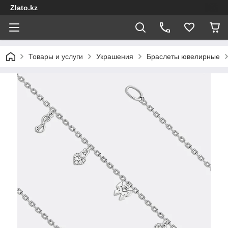
Zlato.kz
Товары и услуги
Украшения
Браслеты ювелирные