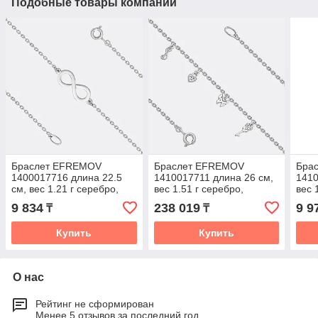
Подобные товары компании
Браслет EFREMOV
Браслет EFREMOV
Бра
1400017716 длина 22.5
1410017711 длина 26 см,
1410
см, вес 1.21 г серебро,
вес 1.51 г серебро,
вес 
плетение якорное
плетение якорное
плет
9 834
238 019
9 9
₸
₸
Купить
Купить
О нас
Рейтинг не сформирован
Менее 5 отзывов за последний год