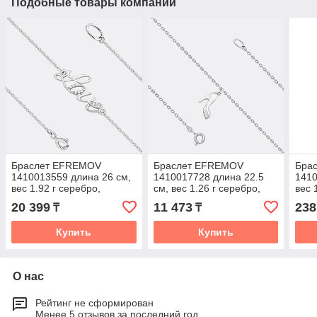
Подобные товары компании
Браслет EFREMOV
Браслет EFREMOV
Бра
1410013559 длина 26 см,
1410017728 длина 22.5
1410
вес 1.92 г серебро,
см, вес 1.26 г серебро,
вес 
плетение якорное
плетение якорное
плет
20 399
11 473
238
₸
₸
Купить
Купить
О нас
Рейтинг не сформирован
Менее 5 отзывов за последний год