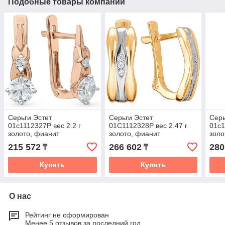
Подобные товары компании
Серьги Эстет
Серьги Эстет
Сер
01с1112327Р вес 2.2 г
01С1112328Р вес 2.47 г
01с1
золото, фианит
золото, фианит
золо
215 572
266 602
280
₸
₸
Купить
Купить
О нас
Рейтинг не сформирован
Менее 5 отзывов за последний год