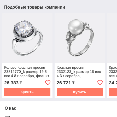
Подобные товары компании
Кольцо Красная пресня
Красная пресня
Крас
23812770_k размер 19.5
2332123_k размер 18 вес
2332
вес 4.8 г серебро, фианит
4.3 г серебро,
вес 
культивированный жемчуг,
куль
26 383
26 721
24 
₸
₸
фианит
фиа
Купить
Купить
О нас