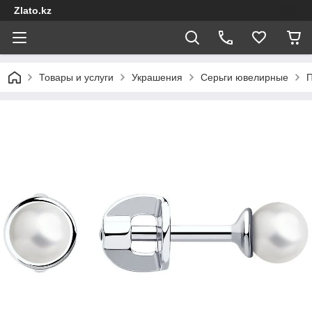
Zlato.kz
Товары и услуги
Украшения
Серьги ювелирные
П