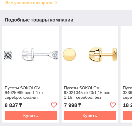
Все условия возврата
Подобные товары компании
Пусеты SOKOLOV
Пусеты SOKOLOV
Пусе
94025989 вес 1.17 г
93021045-sk23/1,16 вес
3336
серебро, фианит
1.16 г серебро, без
сере
вставок
куль
8 837
7 998
18 
₸
₸
Купить
Купить