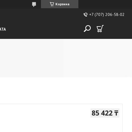
Корзина
+7 (707) 206-58-02
АТА
85 422 ₸