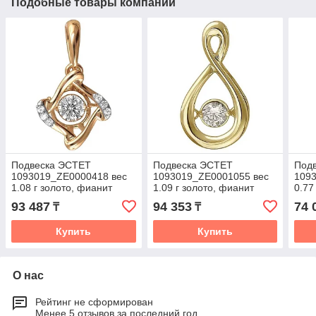
Подобные товары компании
Подвеска ЭСТЕТ
Подвеска ЭСТЕТ
Под
1093019_ZE0000418 вес
1093019_ZE0001055 вес
109
1.08 г золото, фианит
1.09 г золото, фианит
0.77
93 487
94 353
74 
₸
₸
Купить
Купить
О нас
Рейтинг не сформирован
Менее 5 отзывов за последний год