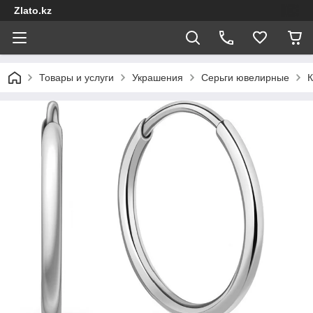
Zlato.kz
Товары и услуги
Украшения
Серьги ювелирные
К