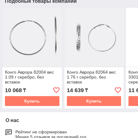
Подобные товары компании
Конго Аврора 82004 вес
Конго Аврора 82064 вес
Конг
1.09 г серебро, без
1.76 г серебро, без
3301
вставок
вставок
сере
10 068
14 639
11 
₸
₸
Купить
Купить
О нас
Рейтинг не сформирован
Менее 5 отзывов за последний год