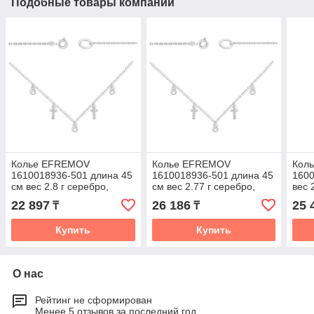
Подобные товары компании
Колье EFREMOV
Колье EFREMOV
Кол
1610018936-501 длина 45
1610018936-501 длина 45
1600
см вес 2.8 г серебро,
см вес 2.77 г серебро,
вес 
фианит
фианит
вста
22 897
26 186
25 
₸
₸
Купить
Купить
О нас
Рейтинг не сформирован
Менее 5 отзывов за последний год