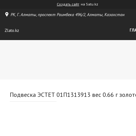
Создать сайт
на Satu.kz
РК, Г. Алматы, проспект Раимбека 496/2, Алматы, Казахстан
Zlato.kz
ГЛ
Подвеска ЭСТЕТ 01П1313913 вес 0.66 г золот