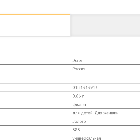
Эстет
Россия
01П1313913
0.66 г
фианит
для детей, Для женщин
Золото
585
универсальная