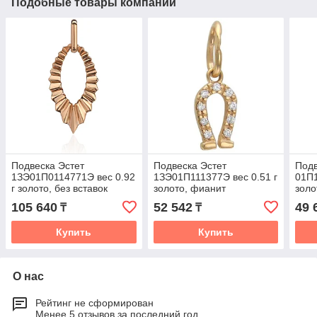
Подобные товары компании
Подвеска Эстет
Подвеска Эстет
Подв
1ЗЭ01П0114771Э вес 0.92
1ЗЭ01П111377Э вес 0.51 г
01П1
г золото, без вставок
золото, фианит
золо
105 640
52 542
49 
₸
₸
Купить
Купить
О нас
Рейтинг не сформирован
Менее 5 отзывов за последний год