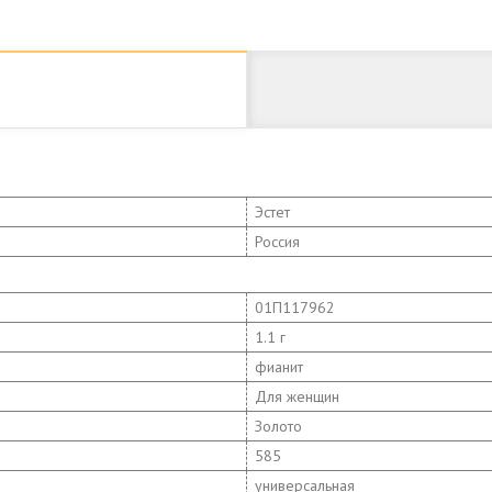
Эстет
Россия
01П117962
1.1 г
фианит
Для женщин
Золото
585
универсальная