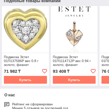
Подобные товары компании
Подвеска Эстет
Подвеска Эстет
Подв
01П137586Р вес 0.8 г
01П1114712Р вес 0.94 г
01П1
золото, фианит
золото, фианит
золо
71 982
93 408
76 
₸
₸
Купить
Купить
О нас
Рейтинг не сформирован
Менее 5 отзывов за последний год