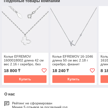
Подобные товары компании
Колье EFREMOV
Колье EFREMOV 16-1046
Кол
1600018002 длина 42 см
длина 50 см вес 2.18 г
161
вес 2.16 г серебро, без
серебро, фианит
длин
вставок
сере
18 800
18 240
8 1
₸
₸
Купить
Купить
О нас
Рейтинг не сформирован
Менее 5 отзывов за последний год