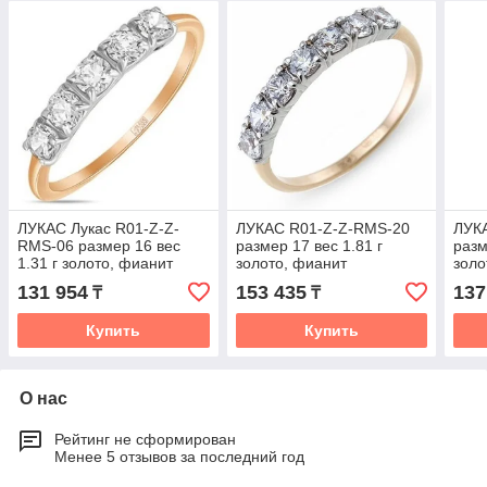
ЛУКАС Лукас R01-Z-Z-
ЛУКАС R01-Z-Z-RMS-20
ЛУК
RMS-06 размер 16 вес
размер 17 вес 1.81 г
разм
1.31 г золото, фианит
золото, фианит
золо
131 954
153 435
137
₸
₸
Купить
Купить
О нас
Рейтинг не сформирован
Менее 5 отзывов за последний год