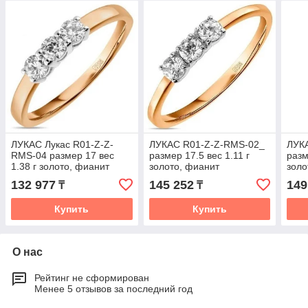
ЛУКАС Лукас R01-Z-Z-
ЛУКАС R01-Z-Z-RMS-02_
ЛУК
RMS-04 размер 17 вес
размер 17.5 вес 1.11 г
разм
1.38 г золото, фианит
золото, фианит
золо
132 977
145 252
149
₸
₸
Купить
Купить
О нас
Рейтинг не сформирован
Менее 5 отзывов за последний год