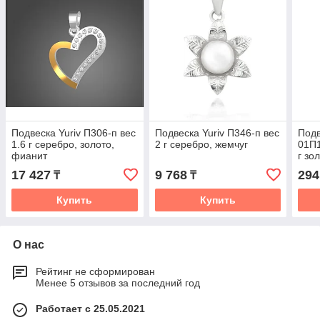
Подвеска Yuriv П306-п вес
Подвеска Yuriv П346-п вес
Подв
1.6 г серебро, золото,
2 г серебро, жемчуг
01П1
фианит
г зо
17 427
9 768
294
₸
₸
Купить
Купить
О нас
Рейтинг не сформирован
Менее 5 отзывов за последний год
Работает с 25.05.2021