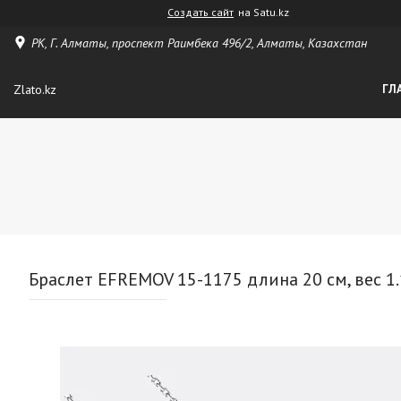
Создать сайт
на Satu.kz
РК, Г. Алматы, проспект Раимбека 496/2, Алматы, Казахстан
Zlato.kz
ГЛ
Браслет EFREMOV 15-1175 длина 20 см, вес 1.