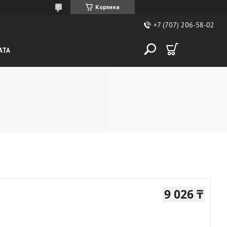
Корзина
+7 (707) 206-58-02
АТА
9 026 ₸