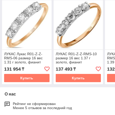
ЛУКАС Лукас R01-Z-Z-
ЛУКАС R01-Z-Z-RMS-10
ЛУКА
RMS-06 размер 16 вес
размер 16 вес 1.37 г
RMS-
1.31 г золото, фианит
золото, фианит
1.39
131 954
137 493
132
₸
₸
Купить
Купить
О нас
Рейтинг не сформирован
Менее 5 отзывов за последний год