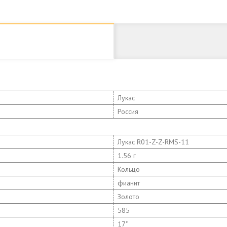
Лукас
Россия
Лукас R01-Z-Z-RMS-11
1.56 г
Кольцо
фианит
Золото
585
17"