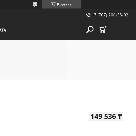
Корзина
+7 (707) 206-58-02
АТА
149 536 ₸