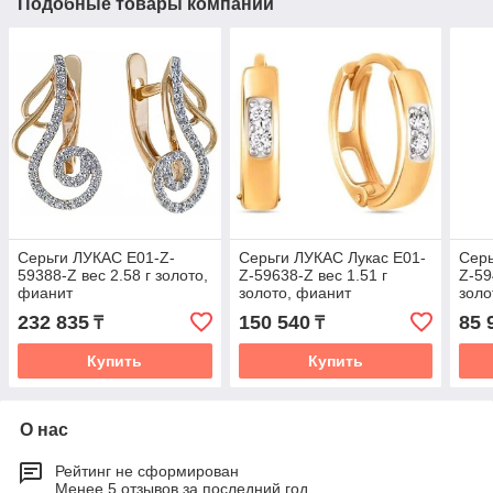
Подобные товары компании
Серьги ЛУКАС E01-Z-
Серьги ЛУКАС Лукас E01-
Серь
59388-Z вес 2.58 г золото,
Z-59638-Z вес 1.51 г
Z-59
фианит
золото, фианит
золо
232 835
150 540
85 
₸
₸
Купить
Купить
О нас
Рейтинг не сформирован
Менее 5 отзывов за последний год