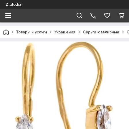
Zlato.kz
Товары и услуги
Украшения
Серьги ювелирные
С