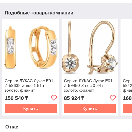
Подобные товары компании
Серьги ЛУКАС Лукас E01-
Серьги ЛУКАС Лукас E01-
Серь
Z-59638-Z вес 1.51 г
Z-59450-Z вес 0.84 г
5942
золото, фианит
золото, фианит
фиан
150 540
85 924
168
₸
₸
Купить
Купить
О нас