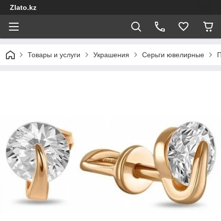
Zlato.kz
Товары и услуги
Украшения
Серьги ювелирные
П