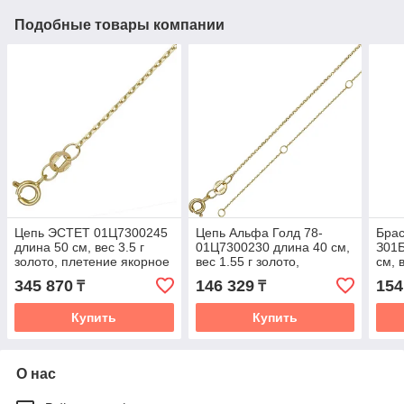
Подобные товары компании
Цепь ЭСТЕТ 01Ц7300245
Цепь Альфа Голд 78-
Брас
длина 50 см, вес 3.5 г
01Ц7300230 длина 40 см,
З01
золото, плетение якорное
вес 1.55 г золото,
см, 
плетение якорное
плет
345 870
146 329
154
₸
₸
Купить
Купить
О нас