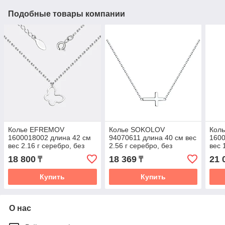
Подобные товары компании
Колье EFREMOV
Колье SOKOLOV
Кол
1600018002 длина 42 см
94070611 длина 40 см вес
1600
вес 2.16 г серебро, без
2.56 г серебро, без
вес 
вставок
вставок
вста
18 800
18 369
21 
₸
₸
Купить
Купить
О нас