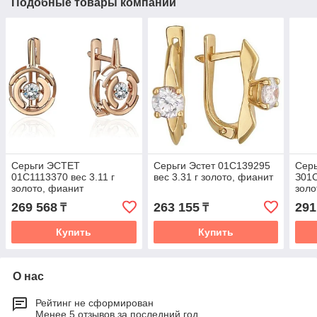
Подобные товары компании
Серьги ЭСТЕТ
Серьги Эстет 01С139295
Серь
01С1113370 вес 3.11 г
вес 3.31 г золото, фианит
З01С
золото, фианит
золо
269 568
263 155
291
₸
₸
Купить
Купить
О нас
Рейтинг не сформирован
Менее 5 отзывов за последний год