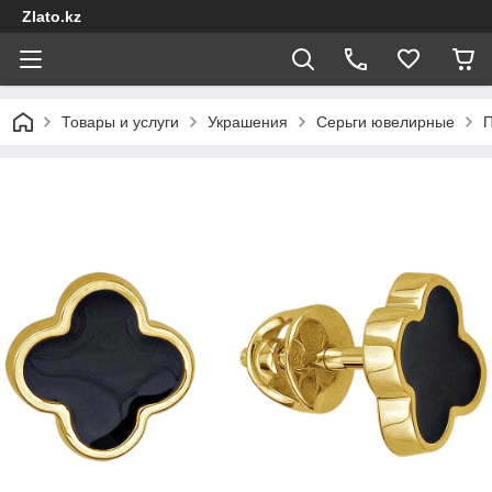
Zlato.kz
Товары и услуги
Украшения
Серьги ювелирные
П