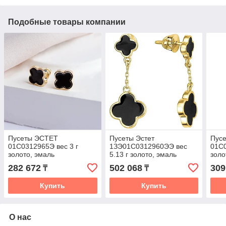
Подобные товары компании
Пусеты ЭСТЕТ
Пусеты Эстет
Пусе
01С0312965Э вес 3 г
1ЗЭ01С0312960ЭЭ вес
01С0
золото, эмаль
5.13 г золото, эмаль
золо
282 672
502 068
309
₸
₸
Купить
Купить
О нас