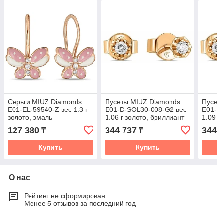
Серьги MIUZ Diamonds
Пусеты MIUZ Diamonds
Пус
E01-EL-59540-Z вес 1.3 г
E01-D-SOL30-008-G2 вес
E01-
золото, эмаль
1.06 г золото, бриллиант
1.09
127 380
344 737
344
₸
₸
Купить
Купить
О нас
Рейтинг не сформирован
Менее 5 отзывов за последний год