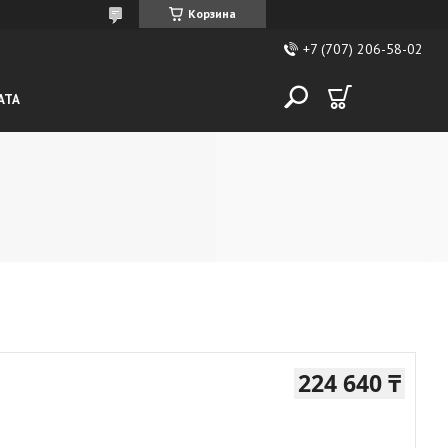
Корзина
+7 (707) 206-58-02
АТА
224 640 ₸