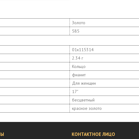
Золото
585
01к115314
2.34 г
Кольцо
фианит
Для женщин
17"
бесцветный
красное золото