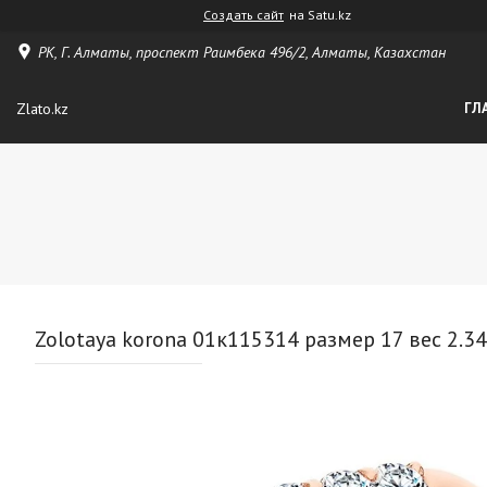
Создать сайт
на Satu.kz
РК, Г. Алматы, проспект Раимбека 496/2, Алматы, Казахстан
Zlato.kz
ГЛ
Zolotaya korona 01к115314 размер 17 вес 2.34