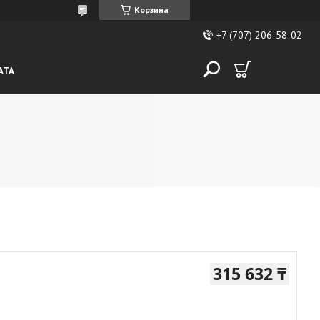
Корзина
+7 (707) 206-58-02
АТА
315 632 ₸