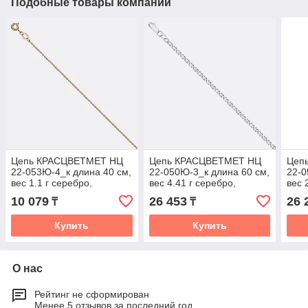
Подобные товары компании
Цепь КРАСЦВЕТМЕТ НЦ
Цепь КРАСЦВЕТМЕТ НЦ
Цеп
22-053Ю-4_к длина 40 см,
22-050Ю-3_к длина 60 см,
22-0
вес 1.1 г серебро,
вес 4.41 г серебро,
вес 
плетение якорное
плетение нонна
плет
10 079
26 453
26 
₸
₸
Купить
Купить
О нас
Рейтинг не сформирован
Менее 5 отзывов за последний год