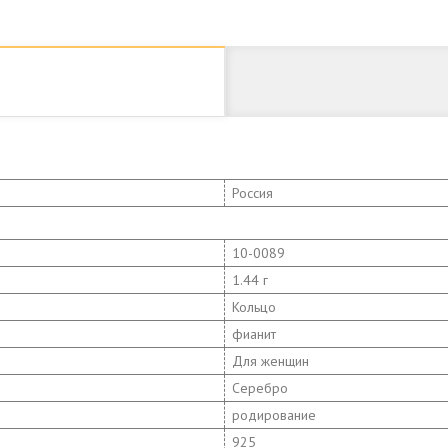
Россия
10-0089
1.44 г
Кольцо
фианит
Для женщин
Серебро
родирование
925