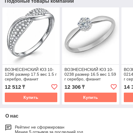
Подобные товары компании
ВОЗНЕСЕНСКИЙ ЮЗ 10-
ВОЗНЕСЕНСКИЙ ЮЗ 10-
ВОЗ
1296 размер 17.5 вес 1.5 г
0238 размер 16.5 вес 1.59
0214
серебро, фианит
г серебро, фианит
г се
12 512
12 306
14 
₸
₸
Купить
Купить
О нас
Рейтинг не сформирован
Менее 5 отзывов за последний год