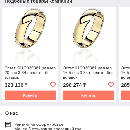
Подобные товары компании
Эстет К01О030381 размер
Эстет 01О030381 размер
Эсте
20 вес 3.64 г золото, без
16.5 вес 3.34 г золото, без
16.5
вставок
вставок
вста
323 136
290 274
285
₸
₸
Купить
Купить
О нас
Рейтинг не сформирован
Менее 5 отзывов за последний год