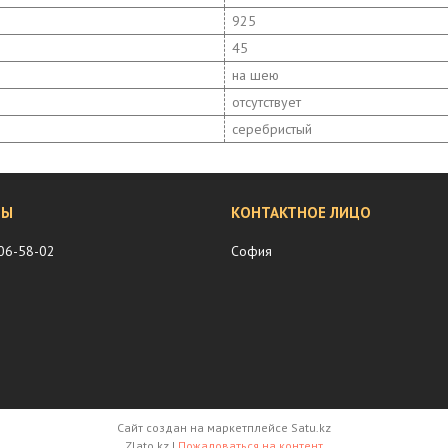
925
45
на шею
отсутствует
серебристый
206-58-02
София
Сайт создан на маркетплейсе
Satu.kz
Zlato.kz |
Пожаловаться на контент