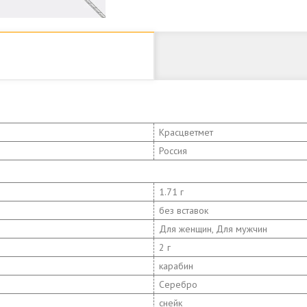
Красцветмет
Россия
1.71 г
без вставок
Для женщин, Для мужчин
2 г
карабин
Серебро
снейк