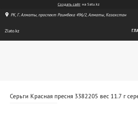
Создать сайт
на Satu.kz
РК, Г. Алматы, проспект Раимбека 496/2, Алматы, Казахстан
Zlato.kz
ГЛ
Серьги Красная пресня 3382205 вес 11.7 г се