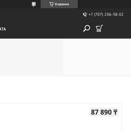
Корзина
+7 (707) 206-58-02
АТА
87 890 ₸