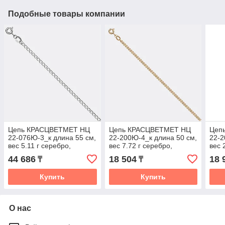
Подобные товары компании
Цепь КРАСЦВЕТМЕТ НЦ
Цепь КРАСЦВЕТМЕТ НЦ
Цеп
22-076Ю-3_к длина 55 см,
22-200Ю-4_к длина 50 см,
22-2
вес 5.11 г серебро,
вес 7.72 г серебро,
вес 
плетение двойной ромб
плетение нонна
плет
44 686
18 504
18 
₸
₸
Купить
Купить
О нас