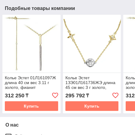
Подобные товары компании
Колье Эстет 01Л161097Ж
Колье Эстет
Кол
длина 40 см вес 3.11 г
1ЗЭ01Л161736ЖЭ длина
длин
золото, фианит
45 см вес 3 г золото,
золо
фианит
312 250
295 792
312
₸
₸
Купить
Купить
О нас